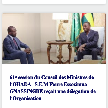
𝟔𝟏ᵉ 𝐬𝐞𝐬𝐬𝐢𝐨𝐧 𝐝𝐮 𝐂𝐨𝐧𝐬𝐞𝐢𝐥 𝐝𝐞𝐬 𝐌𝐢𝐧𝐢𝐬𝐭𝐫𝐞𝐬 𝐝𝐞
𝐥’𝐎𝐇𝐀𝐃𝐀 : 𝐒.𝐄.𝐌 𝐅𝐚𝐮𝐫𝐞 𝐄𝐬𝐬𝐨𝐳𝐢𝐦𝐧𝐚
𝐆𝐍𝐀𝐒𝐒𝐈𝐍𝐆𝐁𝐄́ 𝐫𝐞𝐜̧𝐨𝐢𝐭 𝐮𝐧𝐞 𝐝𝐞́𝐥𝐞́𝐠𝐚𝐭𝐢𝐨𝐧 𝐝𝐞
𝐥’𝐎𝐫𝐠𝐚𝐧𝐢𝐬𝐚𝐭𝐢𝐨𝐧