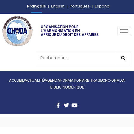
Français
English
Português
Español
ORGANISATION POUR
L’HARMONISATION EN
AFRIQUE DU DROIT DES AFFAIRES
ACCUEIL
ACTUALITÉ
AGENDA
FORMATION
ARBITRAGE
CNC-OHADA
BIBLIO NUMÉRIQUE