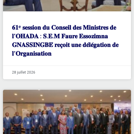
𝟔𝟏ᵉ 𝐬𝐞𝐬𝐬𝐢𝐨𝐧 𝐝𝐮 𝐂𝐨𝐧𝐬𝐞𝐢𝐥 𝐝𝐞𝐬 𝐌𝐢𝐧𝐢𝐬𝐭𝐫𝐞𝐬 𝐝𝐞
𝐥’𝐎𝐇𝐀𝐃𝐀 : 𝐒.𝐄.𝐌 𝐅𝐚𝐮𝐫𝐞 𝐄𝐬𝐬𝐨𝐳𝐢𝐦𝐧𝐚
𝐆𝐍𝐀𝐒𝐒𝐈𝐍𝐆𝐁𝐄́ 𝐫𝐞𝐜̧𝐨𝐢𝐭 𝐮𝐧𝐞 𝐝𝐞́𝐥𝐞́𝐠𝐚𝐭𝐢𝐨𝐧 𝐝𝐞
𝐥’𝐎𝐫𝐠𝐚𝐧𝐢𝐬𝐚𝐭𝐢𝐨𝐧
28 juillet 2026