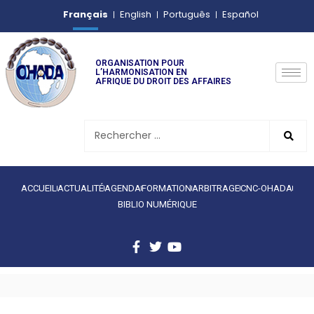
Français
English
Português
Español
ORGANISATION POUR
L’HARMONISATION EN
AFRIQUE DU DROIT DES AFFAIRES
ACCUEIL
ACTUALITÉ
AGENDA
FORMATION
ARBITRAGE
CNC-OHADA
BIBLIO NUMÉRIQUE