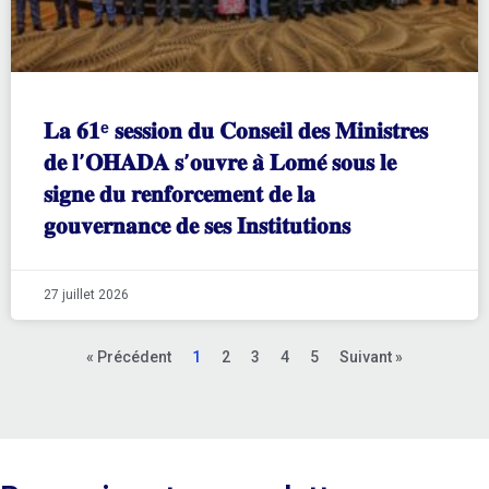
𝐋𝐚 𝟔𝟏ᵉ 𝐬𝐞𝐬𝐬𝐢𝐨𝐧 𝐝𝐮 𝐂𝐨𝐧𝐬𝐞𝐢𝐥 𝐝𝐞𝐬 𝐌𝐢𝐧𝐢𝐬𝐭𝐫𝐞𝐬
𝐝𝐞 𝐥’𝐎𝐇𝐀𝐃𝐀 𝐬’𝐨𝐮𝐯𝐫𝐞 𝐚̀ 𝐋𝐨𝐦𝐞́ 𝐬𝐨𝐮𝐬 𝐥𝐞
𝐬𝐢𝐠𝐧𝐞 𝐝𝐮 𝐫𝐞𝐧𝐟𝐨𝐫𝐜𝐞𝐦𝐞𝐧𝐭 𝐝𝐞 𝐥𝐚
𝐠𝐨𝐮𝐯𝐞𝐫𝐧𝐚𝐧𝐜𝐞 𝐝𝐞 𝐬𝐞𝐬 𝐈𝐧𝐬𝐭𝐢𝐭𝐮𝐭𝐢𝐨𝐧𝐬
27 juillet 2026
« Précédent
1
2
3
4
5
Suivant »