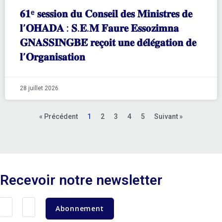
𝟔𝟏ᵉ 𝐬𝐞𝐬𝐬𝐢𝐨𝐧 𝐝𝐮 𝐂𝐨𝐧𝐬𝐞𝐢𝐥 𝐝𝐞𝐬 𝐌𝐢𝐧𝐢𝐬𝐭𝐫𝐞𝐬 𝐝𝐞
𝐥’𝐎𝐇𝐀𝐃𝐀 : 𝐒.𝐄.𝐌 𝐅𝐚𝐮𝐫𝐞 𝐄𝐬𝐬𝐨𝐳𝐢𝐦𝐧𝐚
𝐆𝐍𝐀𝐒𝐒𝐈𝐍𝐆𝐁𝐄́ 𝐫𝐞𝐜̧𝐨𝐢𝐭 𝐮𝐧𝐞 𝐝𝐞́𝐥𝐞́𝐠𝐚𝐭𝐢𝐨𝐧 𝐝𝐞
𝐥’𝐎𝐫𝐠𝐚𝐧𝐢𝐬𝐚𝐭𝐢𝐨𝐧
28 juillet 2026
« Précédent
1
2
3
4
5
Suivant »
Recevoir notre newsletter
Abonnement