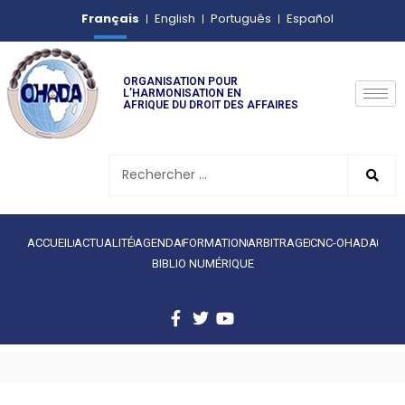
Français
English
Português
Español
ORGANISATION POUR
L’HARMONISATION EN
AFRIQUE DU DROIT DES AFFAIRES
ACCUEIL
ACTUALITÉ
AGENDA
FORMATION
ARBITRAGE
CNC-OHADA
BIBLIO NUMÉRIQUE