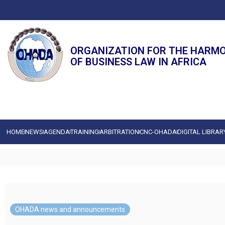
ORGANIZATION FOR THE HARM
OF BUSINESS LAW IN AFRICA
HOME
NEWS
AGENDA
TRAINING
ARBITRATION
CNC-OHADA
DIGITAL LIBRAR
OHADA news and announcements