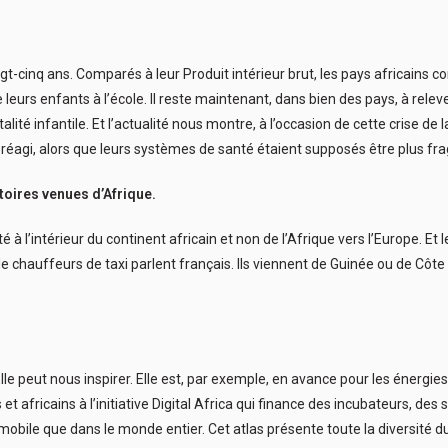
t-cinq ans. Comparés à leur Produit intérieur brut, les pays africains 
leurs enfants à l’école. Il reste maintenant, dans bien des pays, à relever
ité infantile. Et l’actualité nous montre, à l’occasion de cette crise de 
 réagi, alors que leurs systèmes de santé étaient supposés être plus frag
oires venues d’Afrique.
 à l’intérieur du continent africain et non de l’Afrique vers l’Europe. Et
auffeurs de taxi parlent français. Ils viennent de Guinée ou de Côte d’I
 Elle peut nous inspirer. Elle est, par exemple, en avance pour les énergi
 africains à l’initiative Digital Africa qui finance des incubateurs, des 
ile que dans le monde entier. Cet atlas présente toute la diversité du