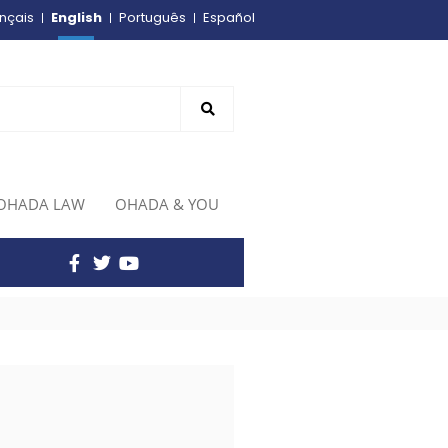
English
nçais
Português
Español
OHADA LAW
OHADA & YOU