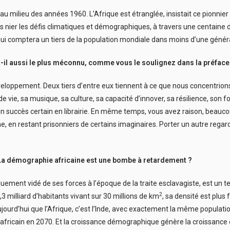
u milieu des années 1960. L’Afrique est étranglée, insistait ce pionni
ns nier les défis climatiques et démographiques, à travers une centaine de
 qui comptera un tiers de la population mondiale dans moins d’une génér
st-il aussi le plus méconnu, comme vous le soulignez dans la préface 
eloppement. Deux tiers d’entre eux tiennent à ce que nous concentrions 
e vie, sa musique, sa culture, sa capacité d’innover, sa résilience, son f
nt un succès certain en librairie. En même temps, vous avez raison, bea
e, en restant prisonniers de certains imaginaires. Porter un autre regard
La démographie africaine est une bombe à retardement ?
uement vidé de ses forces à l’époque de la traite esclavagiste, est un ter
2
,3 milliard d’habitants vivant sur 30 millions de km
, sa densité est plus 
aujourd’hui que l’Afrique, c’est l’Inde, avec exactement la même populat
a africain en 2070. Et la croissance démographique génère la croissanc