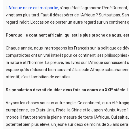
L’Afrique noire est mal partie,
s’inquiétait l’agronome Réné Dumont, a
vingt ans plus tard. Faut-il désespérer de l’Afrique ? Surtout pas. Sa
regard inédit. L’occasion de porter un autre regard sur un continent
Pourquoi le continent africain, qui est le plus proche de nous, e
Chaque année, nous interrogeons les Français sur la politique de dév
compatriotes ont un vrai intérêt pour ce continent, ses philosophies d
la nature et l’homme. La preuve, les livres sur l’Afrique connaisse
espace qu’ils réduisent bien souvent à la seule Afrique subsaharienn
attentif, c’est l’ambition de cet atlas.
e
Sa population devrait doubler deux fois au cours du XXI
siècle. 
Voyons les choses sous un autre angle. Ce continent, qui a été tragiq
européenne, les États-Unis, l’Inde, la Chine et le Japon réunis. Avec 1
monde. Il faut prendre la pleine mesure de toute l’Afrique. Qui sait 
potentiel bien plus élevé, un jeune sur deux de moins de 25 ans ser