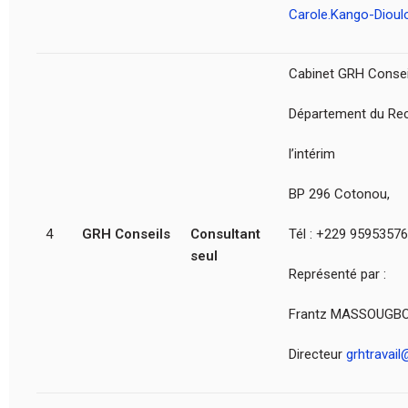
Carole.Kango-Dioul
Cabinet GRH Consei
Département du Rec
l’intérim
BP 296 Cotonou,
4
GRH Conseils
Consultant
Tél : +229 9595357
seul
Représenté par :
Frantz MASSOUGBO
Directeur
grhtravai