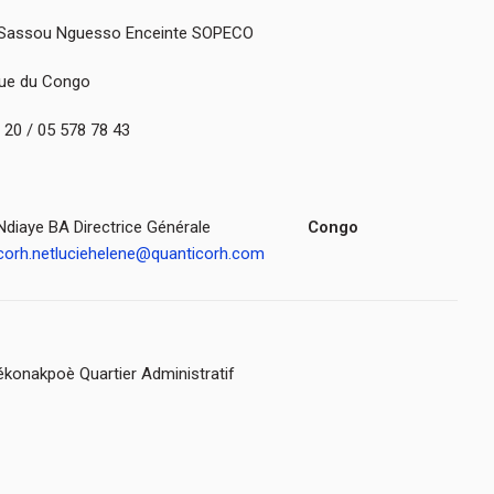
s Sassou Nguesso Enceinte SOPECO
que du Congo
0 20 / 05 578 78 43
iaye BA Directrice Générale
Congo
corh.net
luciehelene@quanticorh.com
ékonakpoè Quartier Administratif