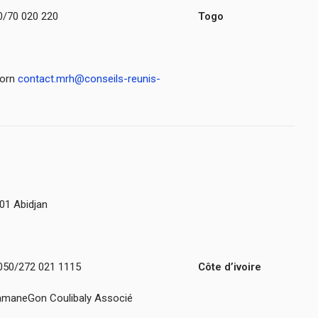
0/70 020 220
Togo
porn
contact.mrh@conseils-reunis-
01 Abidjan
6050/272 021 1115
Côte d’ivoire
ramaneGon Coulibaly Associé