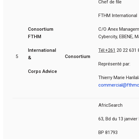
Chef de file
FTHM International
Consortium
C/O Anex Managemen
FTHM
Cybercity, EBENE, M
International
Tél:+261
20 22 631 
5
Consortium
&
Représenté par:
Corps Advice
Thierry Marie Haril
commercial@fthmc
AfricSearch
63, Bd du 13 janvie
BP 81793