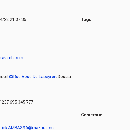
04/22 21 37 36
Togo
U
csearch.com
nseil
83Rue Boué De Lapeyrère
Douala
 237 695 345 777
Cameroun
trick.AMBASSA@mazars.cm