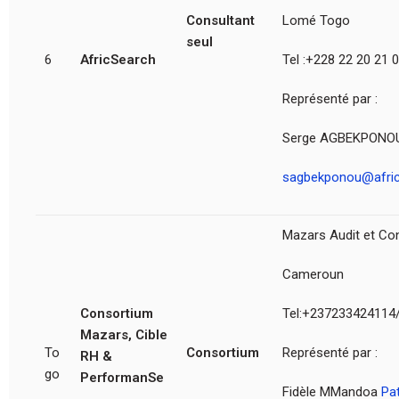
Consultant
Lomé Togo
seul
6
AfricSearch
Tel :+228 22 20 21 
Représenté par :
Serge AGBEKPONO
sagbekponou@afri
Mazars Audit et Co
Cameroun
Consortium
Tel:+237233424114/
Mazars, Cible
To
Consortium
Représenté par :
RH &
go
PerformanSe
Fidèle MMandoa
Pa