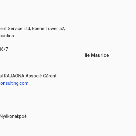
t Service Ltd, Ebene Tower 52,
auritius
86/7
Ile Maurice
alal RAJAONA Associé Gérant
onsulting.com
r Nyékonakpoè