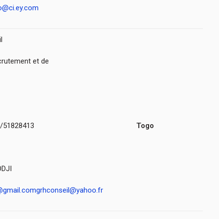
o@ci.ey.com
l
rutement et de
6/51828413
Togo
DJI
l@gmail.com
grhconseil@yahoo.fr