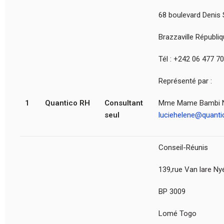
68 boulevard Deni
Brazzaville Républi
Tél : +242 06 477 7
Représenté par :
1
Quantico RH
Consultant
Mme Mame Bambi Nd
seul
luciehelene@quanti
Conseil-Réunis
139,rue Van lare Ny
BP 3009
Lomé Togo