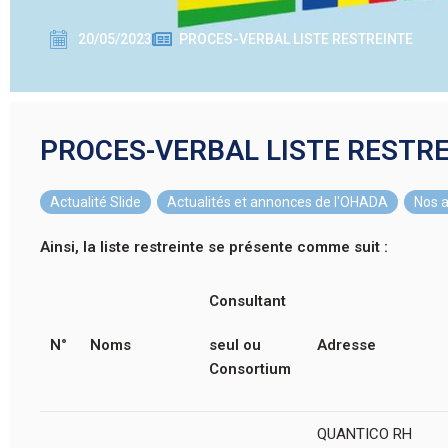
20/05/2023
PROCES-VERBAL LISTE RESTREINTE
PROCES-VERBAL LISTE RESTR
Actualité Slide
,
Actualités et annonces de l'OHADA
,
Nos a
Ainsi, la liste restreinte se présente comme suit :
Consultant
N°
Noms
seul ou
Adresse
Consortium
QUANTICO RH