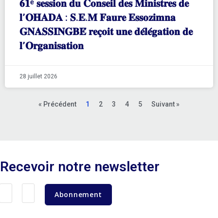
𝟔𝟏ᵉ 𝐬𝐞𝐬𝐬𝐢𝐨𝐧 𝐝𝐮 𝐂𝐨𝐧𝐬𝐞𝐢𝐥 𝐝𝐞𝐬 𝐌𝐢𝐧𝐢𝐬𝐭𝐫𝐞𝐬 𝐝𝐞
𝐥’𝐎𝐇𝐀𝐃𝐀 : 𝐒.𝐄.𝐌 𝐅𝐚𝐮𝐫𝐞 𝐄𝐬𝐬𝐨𝐳𝐢𝐦𝐧𝐚
𝐆𝐍𝐀𝐒𝐒𝐈𝐍𝐆𝐁𝐄́ 𝐫𝐞𝐜̧𝐨𝐢𝐭 𝐮𝐧𝐞 𝐝𝐞́𝐥𝐞́𝐠𝐚𝐭𝐢𝐨𝐧 𝐝𝐞
𝐥’𝐎𝐫𝐠𝐚𝐧𝐢𝐬𝐚𝐭𝐢𝐨𝐧
28 juillet 2026
« Précédent
1
2
3
4
5
Suivant »
Recevoir notre newsletter
Abonnement