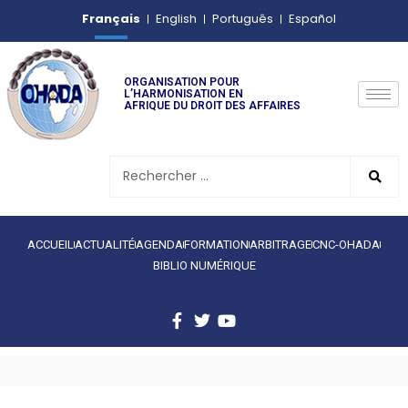
Français
English
Português
Español
ORGANISATION POUR
L’HARMONISATION EN
AFRIQUE DU DROIT DES AFFAIRES
ACCUEIL
ACTUALITÉ
AGENDA
FORMATION
ARBITRAGE
CNC-OHADA
BIBLIO NUMÉRIQUE