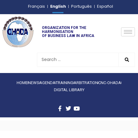
English
Français
Português
Español
ORGANIZATION FOR THE
HARMONISATION
OF BUSINESS LAW IN AFRICA
HOME
NEWS
AGENDA
TRAINING
ARBITRATION
CNC-OHADA
DIGITAL LIBRARY