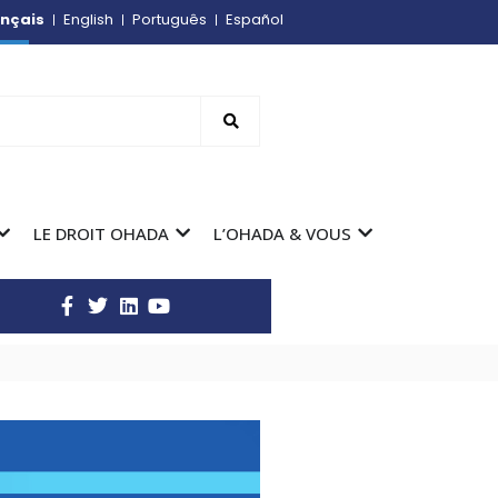
nçais
English
Português
Español
LE DROIT OHADA
L’OHADA & VOUS