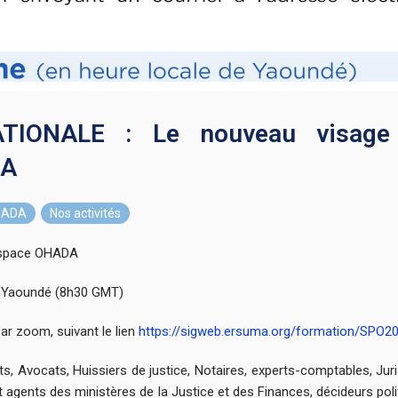
ouveau visage de l’immunité d’exécution dans l’espace OHADA
IONALE : Le nouveau visage 
DA
OHADA
,
Nos activités
’espace OHADA
de Yaoundé (8h30 GMT)
ar zoom, suivant le lien
https://sigweb.ersuma.org/formation/SPO2
ts, Avocats, Huissiers de justice, Notaires, experts-comptables, Jur
agents des ministères de la Justice et des Finances, décideurs polit