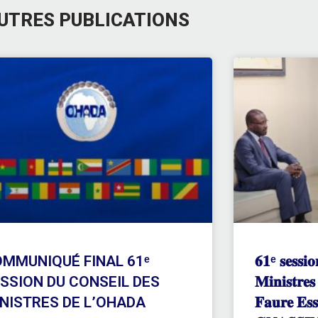
UTRES PUBLICATIONS
MMUNIQUÉ FINAL 61ᵉ
𝟔𝟏ᵉ 𝐬𝐞𝐬𝐬𝐢𝐨
SSION DU CONSEIL DES
𝐌𝐢𝐧𝐢𝐬𝐭𝐫
NISTRES DE L’OHADA
𝐅𝐚𝐮𝐫𝐞 𝐄𝐬