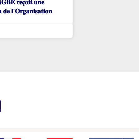
𝐁𝐄́ 𝐫𝐞𝐜̧𝐨𝐢𝐭 𝐮𝐧𝐞
𝐧 𝐝𝐞 𝐥’𝐎𝐫𝐠𝐚𝐧𝐢𝐬𝐚𝐭𝐢𝐨𝐧