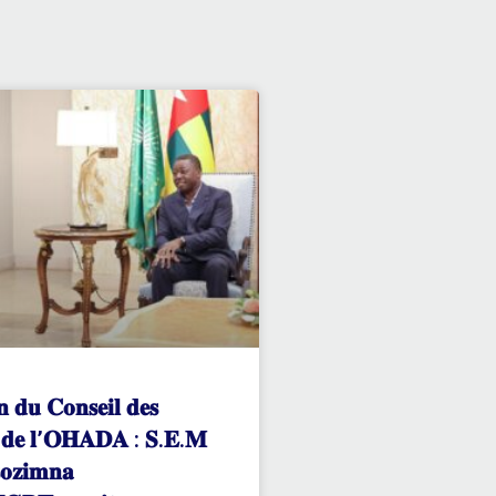
𝐧 𝐝𝐮 𝐂𝐨𝐧𝐬𝐞𝐢𝐥 𝐝𝐞𝐬
𝐬 𝐝𝐞 𝐥’𝐎𝐇𝐀𝐃𝐀 : 𝐒.𝐄.𝐌
𝐨𝐳𝐢𝐦𝐧𝐚