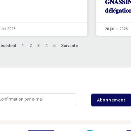
𝐆𝐍𝐀𝐒𝐒𝐈𝐍𝐆
𝐝𝐞́𝐥𝐞́𝐠𝐚𝐭𝐢
uillet 2026
28 juillet 2026
récédent
1
2
3
4
5
Suivant »
Abonnement