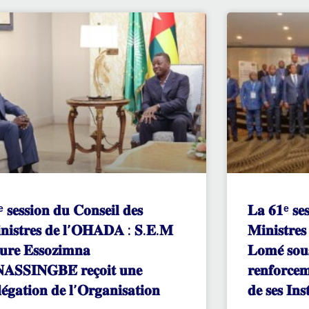
ᵉ 𝐬𝐞𝐬𝐬𝐢𝐨𝐧 𝐝𝐮 𝐂𝐨𝐧𝐬𝐞𝐢𝐥 𝐝𝐞𝐬
𝐋𝐚 𝟔𝟏ᵉ 𝐬𝐞𝐬
𝐧𝐢𝐬𝐭𝐫𝐞𝐬 𝐝𝐞 𝐥’𝐎𝐇𝐀𝐃𝐀 : 𝐒.𝐄.𝐌
𝐌𝐢𝐧𝐢𝐬𝐭𝐫𝐞
𝐮𝐫𝐞 𝐄𝐬𝐬𝐨𝐳𝐢𝐦𝐧𝐚
𝐋𝐨𝐦𝐞́ 𝐬𝐨𝐮
𝐀𝐒𝐒𝐈𝐍𝐆𝐁𝐄́ 𝐫𝐞𝐜̧𝐨𝐢𝐭 𝐮𝐧𝐞
𝐫𝐞𝐧𝐟𝐨𝐫𝐜𝐞
𝐥𝐞́𝐠𝐚𝐭𝐢𝐨𝐧 𝐝𝐞 𝐥’𝐎𝐫𝐠𝐚𝐧𝐢𝐬𝐚𝐭𝐢𝐨𝐧
𝐝𝐞 𝐬𝐞𝐬 𝐈𝐧𝐬𝐭