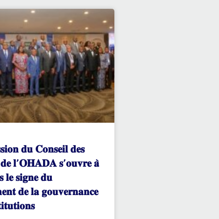
𝐬𝐢𝐨𝐧 𝐝𝐮 𝐂𝐨𝐧𝐬𝐞𝐢𝐥 𝐝𝐞𝐬
𝐬 𝐝𝐞 𝐥’𝐎𝐇𝐀𝐃𝐀 𝐬’𝐨𝐮𝐯𝐫𝐞 𝐚̀
 𝐥𝐞 𝐬𝐢𝐠𝐧𝐞 𝐝𝐮
𝐞𝐧𝐭 𝐝𝐞 𝐥𝐚 𝐠𝐨𝐮𝐯𝐞𝐫𝐧𝐚𝐧𝐜𝐞
𝐢𝐭𝐮𝐭𝐢𝐨𝐧𝐬