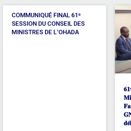
COMMUNIQUÉ FINAL 61ᵉ
SESSION DU CONSEIL DES
MINISTRES DE L’OHADA
𝟔𝟏
𝐌𝐢
𝐅𝐚
𝐆𝐍
𝐝𝐞́