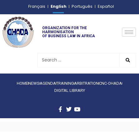
English
Français
Português
Español
ORGANIZATION FOR THE
HARMONISATION
OF BUSINESS LAW IN AFRICA
HOME
NEWS
AGENDA
TRAINING
ARBITRATION
CNC-OHADA
DIGITAL LIBRARY