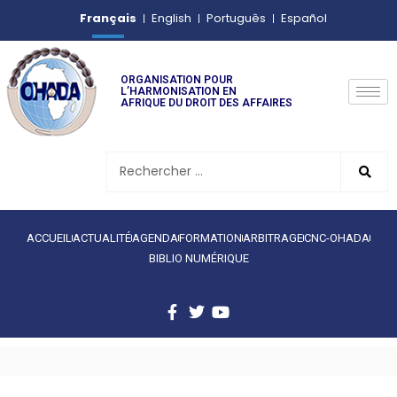
Français
English
Português
Español
ORGANISATION POUR
L’HARMONISATION EN
AFRIQUE DU DROIT DES AFFAIRES
ACCUEIL
ACTUALITÉ
AGENDA
FORMATION
ARBITRAGE
CNC-OHADA
BIBLIO NUMÉRIQUE