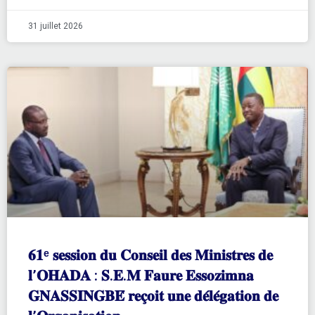
31 juillet 2026
𝟔𝟏ᵉ 𝐬𝐞𝐬𝐬𝐢𝐨𝐧 𝐝𝐮 𝐂𝐨𝐧𝐬𝐞𝐢𝐥 𝐝𝐞𝐬 𝐌𝐢𝐧𝐢𝐬𝐭𝐫𝐞𝐬 𝐝𝐞
𝐥’𝐎𝐇𝐀𝐃𝐀 : 𝐒.𝐄.𝐌 𝐅𝐚𝐮𝐫𝐞 𝐄𝐬𝐬𝐨𝐳𝐢𝐦𝐧𝐚
𝐆𝐍𝐀𝐒𝐒𝐈𝐍𝐆𝐁𝐄́ 𝐫𝐞𝐜̧𝐨𝐢𝐭 𝐮𝐧𝐞 𝐝𝐞́𝐥𝐞́𝐠𝐚𝐭𝐢𝐨𝐧 𝐝𝐞