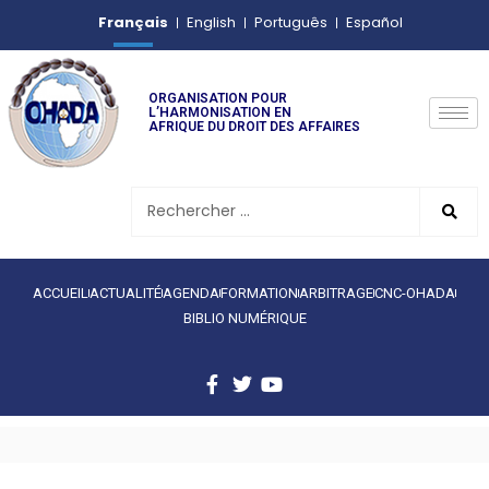
Français
English
Português
Español
ORGANISATION POUR
L’HARMONISATION EN
AFRIQUE DU DROIT DES AFFAIRES
ACCUEIL
ACTUALITÉ
AGENDA
FORMATION
ARBITRAGE
CNC-OHADA
BIBLIO NUMÉRIQUE