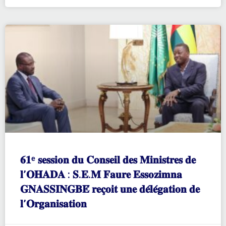
𝟔𝟏ᵉ 𝐬𝐞𝐬𝐬𝐢𝐨𝐧 𝐝𝐮 𝐂𝐨𝐧𝐬𝐞𝐢𝐥 𝐝𝐞𝐬 𝐌𝐢𝐧𝐢𝐬𝐭𝐫𝐞𝐬 𝐝𝐞
𝐥’𝐎𝐇𝐀𝐃𝐀 : 𝐒.𝐄.𝐌 𝐅𝐚𝐮𝐫𝐞 𝐄𝐬𝐬𝐨𝐳𝐢𝐦𝐧𝐚
𝐆𝐍𝐀𝐒𝐒𝐈𝐍𝐆𝐁𝐄́ 𝐫𝐞𝐜̧𝐨𝐢𝐭 𝐮𝐧𝐞 𝐝𝐞́𝐥𝐞́𝐠𝐚𝐭𝐢𝐨𝐧 𝐝𝐞
𝐥’𝐎𝐫𝐠𝐚𝐧𝐢𝐬𝐚𝐭𝐢𝐨𝐧