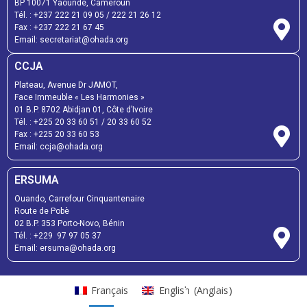
BP 10071 Yaoundé, Cameroun
Tél. : +237 222 21 09 05 / 222 21 26 12
Fax : +237 222 21 67 45
Email: secretariat@ohada.org
CCJA
Plateau, Avenue Dr JAMOT,
Face Immeuble « Les Harmonies »
01 B.P. 8702 Abidjan 01, Côte d’Ivoire
Tél. : +225 20 33 60 51 / 20 33 60 52
Fax : +225 20 33 60 53
Email: ccja@ohada.org
ERSUMA
Ouando, Carrefour Cinquantenaire
Route de Pobè
02 B.P. 353 Porto-Novo, Bénin
Tél. : +229 97 97 05 37
Email: ersuma@ohada.org
Français
English
(
Anglais
)