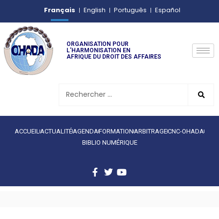
Français
English
Português
Español
ORGANISATION POUR
L’HARMONISATION EN
AFRIQUE DU DROIT DES AFFAIRES
ACCUEIL
ACTUALITÉ
AGENDA
FORMATION
ARBITRAGE
CNC-OHADA
BIBLIO NUMÉRIQUE