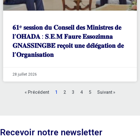
𝟔𝟏ᵉ 𝐬𝐞𝐬𝐬𝐢𝐨𝐧 𝐝𝐮 𝐂𝐨𝐧𝐬𝐞𝐢𝐥 𝐝𝐞𝐬 𝐌𝐢𝐧𝐢𝐬𝐭𝐫𝐞𝐬 𝐝𝐞
𝐥’𝐎𝐇𝐀𝐃𝐀 : 𝐒.𝐄.𝐌 𝐅𝐚𝐮𝐫𝐞 𝐄𝐬𝐬𝐨𝐳𝐢𝐦𝐧𝐚
𝐆𝐍𝐀𝐒𝐒𝐈𝐍𝐆𝐁𝐄́ 𝐫𝐞𝐜̧𝐨𝐢𝐭 𝐮𝐧𝐞 𝐝𝐞́𝐥𝐞́𝐠𝐚𝐭𝐢𝐨𝐧 𝐝𝐞
𝐥’𝐎𝐫𝐠𝐚𝐧𝐢𝐬𝐚𝐭𝐢𝐨𝐧
28 juillet 2026
« Précédent
1
2
3
4
5
Suivant »
Recevoir notre newsletter