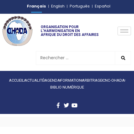
Français
English
Português
Español
ORGANISATION POUR
L’HARMONISATION EN
AFRIQUE DU DROIT DES AFFAIRES
ACCUEIL
ACTUALITÉ
AGENDA
FORMATION
ARBITRAGE
CNC-OHADA
BIBLIO NUMÉRIQUE