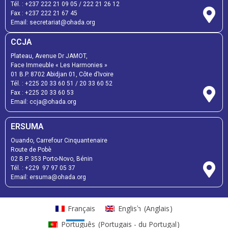
Tél. : +237 222 21 09 05 / 222 21 26 12
Fax : +237 222 21 67 45
Email: secretariat@ohada.org
CCJA
Plateau, Avenue Dr JAMOT,
Face Immeuble « Les Harmonies »
01 B.P. 8702 Abidjan 01, Côte d’Ivoire
Tél. : +225 20 33 60 51 / 20 33 60 52
Fax : +225 20 33 60 53
Email: ccja@ohada.org
ERSUMA
Ouando, Carrefour Cinquantenaire
Route de Pobè
02 B.P. 353 Porto-Novo, Bénin
Tél. : +229 97 97 05 37
Email: ersuma@ohada.org
Français
English
(
Anglais
)
Português
(
Portugais - du Portugal
)