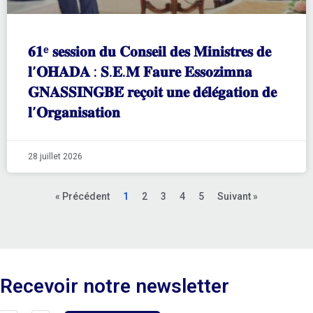
𝟔𝟏ᵉ 𝐬𝐞𝐬𝐬𝐢𝐨𝐧 𝐝𝐮 𝐂𝐨𝐧𝐬𝐞𝐢𝐥 𝐝𝐞𝐬 𝐌𝐢𝐧𝐢𝐬𝐭𝐫𝐞𝐬 𝐝𝐞
𝐥’𝐎𝐇𝐀𝐃𝐀 : 𝐒.𝐄.𝐌 𝐅𝐚𝐮𝐫𝐞 𝐄𝐬𝐬𝐨𝐳𝐢𝐦𝐧𝐚
𝐆𝐍𝐀𝐒𝐒𝐈𝐍𝐆𝐁𝐄́ 𝐫𝐞𝐜̧𝐨𝐢𝐭 𝐮𝐧𝐞 𝐝𝐞́𝐥𝐞́𝐠𝐚𝐭𝐢𝐨𝐧 𝐝𝐞
𝐥’𝐎𝐫𝐠𝐚𝐧𝐢𝐬𝐚𝐭𝐢𝐨𝐧
28 juillet 2026
« Précédent
1
2
3
4
5
Suivant »
Recevoir notre newsletter