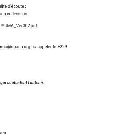
ité d’écoute ;
lien ci-dessous :
_ERSUMA_Ver002.pdf
uma@ohada.org
ou appeler le +229
 qui souhaitent l’obtenir.
.pdf