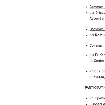
Communic
par
Driss
Associé ch
Communic
par
Romua
Communic
par
Pr Ka
du Centre 
Propos co
l’ERSUMA, 
PARTICIPAT
Pour parti
Disposer d