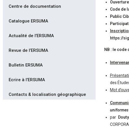
Ouverture 
Centre de documentation
Code de l
Public Cib
Catalogue ERSUMA
Participat
Inscript
Actualité de l’ERSUMA
https://s
NB :
le code 
Revue de l’ERSUMA
Intervenan
Bulletin ERSUMA
Présentat
Ecrire à l’ERSUMA
des Études
Mot d’ouv
Contacts & localisation géographique
Communic
uniformes 
par
Douty
CORPORATI