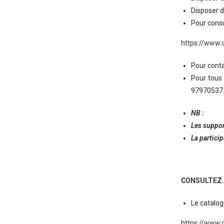
Disposer d
Pour consul
https://www
Pour conta
Pour tous 
97970537
NB :
Les suppo
La particip
CONSULTEZ À
Le catalog
https://www