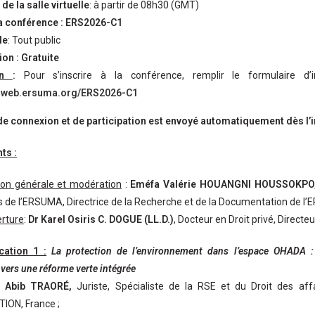
de la salle virtuelle
: à partir de 08h30 (GMT)
a conférence :
ERS2026-C1
le
: Tout public
ion :
Gratuite
ion
:
Pour s’inscrire à la conférence, remplir le formulaire d’i
igweb.ersuma.org/ERS2026-C1
de connexion et de participation est envoyé automatiquement dès l’i
ts :
ion générale et modération
:
Eméfa Valérie HOUANGNI HOUSSOKPO
 de l’ERSUMA, Directrice de la Recherche et de la Documentation de l
erture
:
Dr Karel Osiris C. DOGUE (LL.D.)
, Docteur en Droit privé, Direct
ation 1 :
La protection de l’environnement dans l’espace OHADA : 
vers une réforme verte intégrée
 Abib TRAORÉ,
Juriste, Spécialiste de la RSE et du Droit des a
ON, France ;