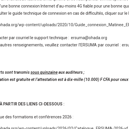
’une bonne connexion Internet d’au-moins 4G fiable pour une bonne qual
ter le guide technique de connexion en cas de difficultés, cliquer sur le 
.ohada.org/wp-content/uploads/2020/10/Guide_connexion_Matinee
cter par courriel le support technique :
ersuma@ohada.org
autres renseignements, veuillez contacter l’ERSUMA par courriel :
ers
.
rts sont transmis
sous quinzaine
aux auditeurs ;
ation est gratuite et l’attestation est à dix-mille (10.000) F CFA pour ceux
 PARTIR DES LIENS CI-DESSOUS :
ue des formations et conférences 2026 :
.ohada.org/wp-content/uploads/2026/02/Catalogue_ERSUMA-2026-vf