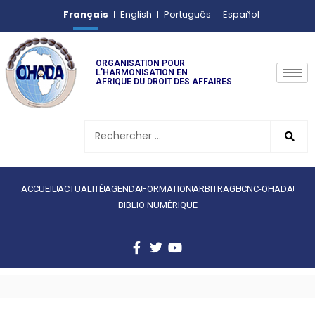
Français
English
Português
Español
ORGANISATION POUR
L’HARMONISATION EN
AFRIQUE DU DROIT DES AFFAIRES
ACCUEIL
ACTUALITÉ
AGENDA
FORMATION
ARBITRAGE
CNC-OHADA
BIBLIO NUMÉRIQUE