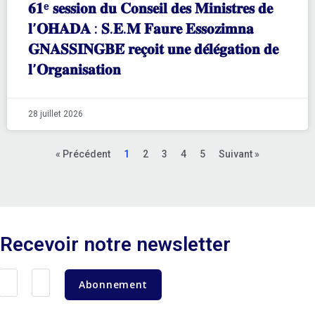
𝟔𝟏ᵉ 𝐬𝐞𝐬𝐬𝐢𝐨𝐧 𝐝𝐮 𝐂𝐨𝐧𝐬𝐞𝐢𝐥 𝐝𝐞𝐬 𝐌𝐢𝐧𝐢𝐬𝐭𝐫𝐞𝐬 𝐝𝐞
𝐥’𝐎𝐇𝐀𝐃𝐀 : 𝐒.𝐄.𝐌 𝐅𝐚𝐮𝐫𝐞 𝐄𝐬𝐬𝐨𝐳𝐢𝐦𝐧𝐚
𝐆𝐍𝐀𝐒𝐒𝐈𝐍𝐆𝐁𝐄́ 𝐫𝐞𝐜̧𝐨𝐢𝐭 𝐮𝐧𝐞 𝐝𝐞́𝐥𝐞́𝐠𝐚𝐭𝐢𝐨𝐧 𝐝𝐞
𝐥’𝐎𝐫𝐠𝐚𝐧𝐢𝐬𝐚𝐭𝐢𝐨𝐧
28 juillet 2026
« Précédent
1
2
3
4
5
Suivant »
Recevoir notre newsletter
Abonnement