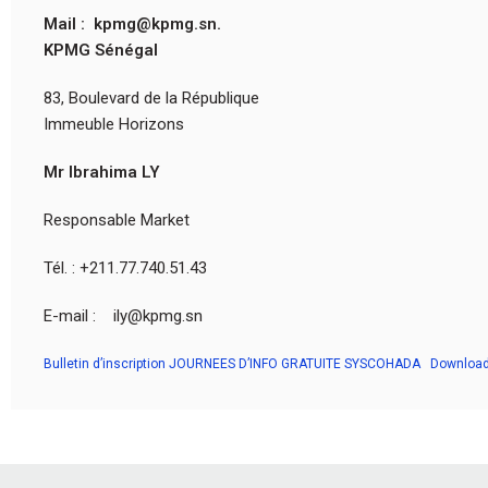
Mail : kpmg@kpmg.sn.
KPMG Sénégal
83, Boulevard de la République
Immeuble Horizons
Mr Ibrahima LY
Responsable Market
Tél. : +211.77.740.51.43
E-mail : ily@kpmg.sn
Bulletin d’inscription JOURNEES D’INFO GRATUITE SYSCOHADA
Downloa