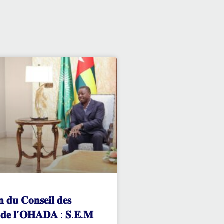
𝐧 𝐝𝐮 𝐂𝐨𝐧𝐬𝐞𝐢𝐥 𝐝𝐞𝐬
𝐬 𝐝𝐞 𝐥’𝐎𝐇𝐀𝐃𝐀 : 𝐒.𝐄.𝐌