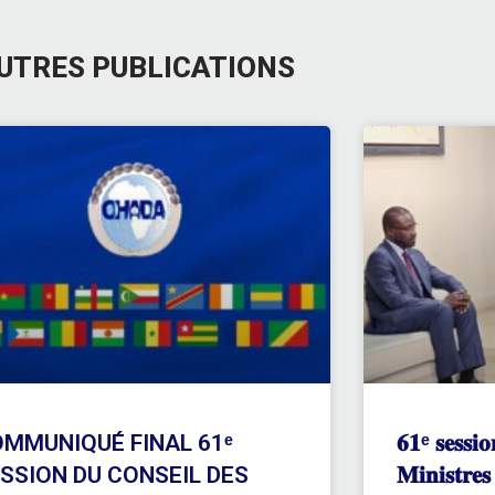
UTRES PUBLICATIONS
MMUNIQUÉ FINAL 61ᵉ
𝟔𝟏ᵉ 𝐬𝐞𝐬𝐬𝐢𝐨
SSION DU CONSEIL DES
𝐌𝐢𝐧𝐢𝐬𝐭𝐫