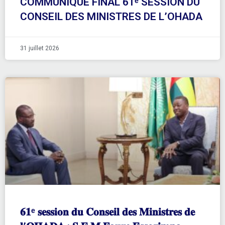
COMMUNIQUÉ FINAL 61ᵉ SESSION DU
CONSEIL DES MINISTRES DE L’OHADA
31 juillet 2026
𝟔𝟏ᵉ 𝐬𝐞𝐬𝐬𝐢𝐨𝐧 𝐝𝐮 𝐂𝐨𝐧𝐬𝐞𝐢𝐥 𝐝𝐞𝐬 𝐌𝐢𝐧𝐢𝐬𝐭𝐫𝐞𝐬 𝐝𝐞