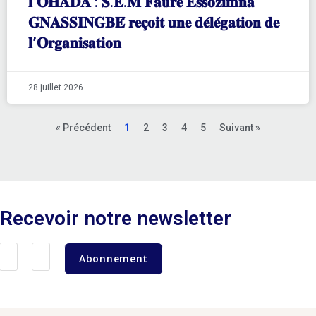
𝐥’𝐎𝐇𝐀𝐃𝐀 : 𝐒.𝐄.𝐌 𝐅𝐚𝐮𝐫𝐞 𝐄𝐬𝐬𝐨𝐳𝐢𝐦𝐧𝐚
𝐆𝐍𝐀𝐒𝐒𝐈𝐍𝐆𝐁𝐄́ 𝐫𝐞𝐜̧𝐨𝐢𝐭 𝐮𝐧𝐞 𝐝𝐞́𝐥𝐞́𝐠𝐚𝐭𝐢𝐨𝐧 𝐝𝐞
𝐥’𝐎𝐫𝐠𝐚𝐧𝐢𝐬𝐚𝐭𝐢𝐨𝐧
28 juillet 2026
« Précédent
1
2
3
4
5
Suivant »
Recevoir notre newsletter
Abonnement