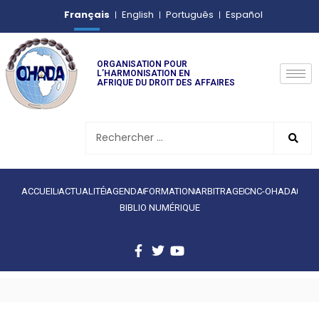
Français
English
Português
Español
ORGANISATION POUR
L’HARMONISATION EN
AFRIQUE DU DROIT DES AFFAIRES
ACCUEIL
ACTUALITÉ
AGENDA
FORMATION
ARBITRAGE
CNC-OHADA
BIBLIO NUMÉRIQUE