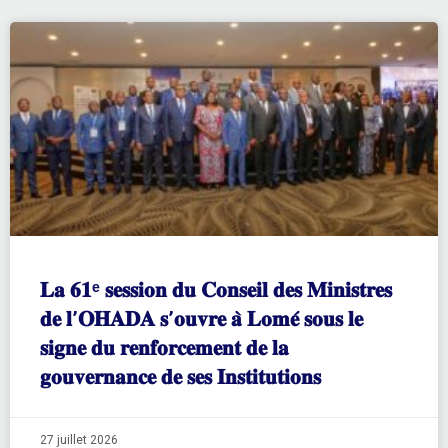
𝐋𝐚 𝟔𝟏ᵉ 𝐬𝐞𝐬𝐬𝐢𝐨𝐧 𝐝𝐮 𝐂𝐨𝐧𝐬𝐞𝐢𝐥 𝐝𝐞𝐬 𝐌𝐢𝐧𝐢𝐬𝐭𝐫𝐞𝐬
𝐝𝐞 𝐥’𝐎𝐇𝐀𝐃𝐀 𝐬’𝐨𝐮𝐯𝐫𝐞 𝐚̀ 𝐋𝐨𝐦𝐞́ 𝐬𝐨𝐮𝐬 𝐥𝐞
𝐬𝐢𝐠𝐧𝐞 𝐝𝐮 𝐫𝐞𝐧𝐟𝐨𝐫𝐜𝐞𝐦𝐞𝐧𝐭 𝐝𝐞 𝐥𝐚
𝐠𝐨𝐮𝐯𝐞𝐫𝐧𝐚𝐧𝐜𝐞 𝐝𝐞 𝐬𝐞𝐬 𝐈𝐧𝐬𝐭𝐢𝐭𝐮𝐭𝐢𝐨𝐧𝐬
27 juillet 2026