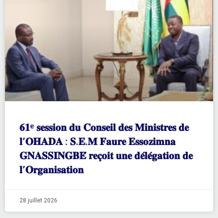
𝟔𝟏ᵉ 𝐬𝐞𝐬𝐬𝐢𝐨𝐧 𝐝𝐮 𝐂𝐨𝐧𝐬𝐞𝐢𝐥 𝐝𝐞𝐬 𝐌𝐢𝐧𝐢𝐬𝐭𝐫𝐞𝐬 𝐝𝐞
𝐥’𝐎𝐇𝐀𝐃𝐀 : 𝐒.𝐄.𝐌 𝐅𝐚𝐮𝐫𝐞 𝐄𝐬𝐬𝐨𝐳𝐢𝐦𝐧𝐚
𝐆𝐍𝐀𝐒𝐒𝐈𝐍𝐆𝐁𝐄́ 𝐫𝐞𝐜̧𝐨𝐢𝐭 𝐮𝐧𝐞 𝐝𝐞́𝐥𝐞́𝐠𝐚𝐭𝐢𝐨𝐧 𝐝𝐞
𝐥’𝐎𝐫𝐠𝐚𝐧𝐢𝐬𝐚𝐭𝐢𝐨𝐧
28 juillet 2026