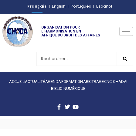
Français
English
Português
Español
ORGANISATION POUR
L’HARMONISATION EN
AFRIQUE DU DROIT DES AFFAIRES
ACCUEIL
ACTUALITÉ
AGENDA
FORMATION
ARBITRAGE
CNC-OHADA
BIBLIO NUMÉRIQUE