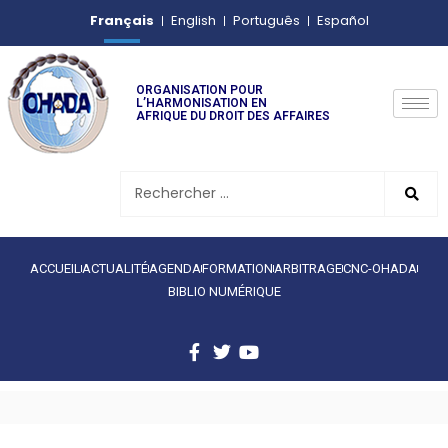
Français
English
Português
Español
ORGANISATION POUR
L’HARMONISATION EN
AFRIQUE DU DROIT DES AFFAIRES
ACCUEIL
ACTUALITÉ
AGENDA
FORMATION
ARBITRAGE
CNC-OHADA
BIBLIO NUMÉRIQUE