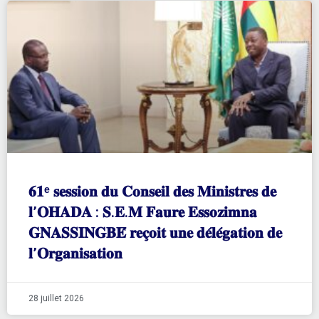
𝟔𝟏ᵉ 𝐬𝐞𝐬𝐬𝐢𝐨𝐧 𝐝𝐮 𝐂𝐨𝐧𝐬𝐞𝐢𝐥 𝐝𝐞𝐬 𝐌𝐢𝐧𝐢𝐬𝐭𝐫𝐞𝐬 𝐝𝐞
𝐥’𝐎𝐇𝐀𝐃𝐀 : 𝐒.𝐄.𝐌 𝐅𝐚𝐮𝐫𝐞 𝐄𝐬𝐬𝐨𝐳𝐢𝐦𝐧𝐚
𝐆𝐍𝐀𝐒𝐒𝐈𝐍𝐆𝐁𝐄́ 𝐫𝐞𝐜̧𝐨𝐢𝐭 𝐮𝐧𝐞 𝐝𝐞́𝐥𝐞́𝐠𝐚𝐭𝐢𝐨𝐧 𝐝𝐞
𝐥’𝐎𝐫𝐠𝐚𝐧𝐢𝐬𝐚𝐭𝐢𝐨𝐧
28 juillet 2026