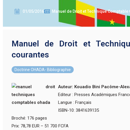
01/05/2016
Manuel de Droit et Technique Comptable
Manuel de Droit et Techniq
courantes
Doctrine OHADA- Bibliographie
Auteur: Kouadio Bini Pacôme-Alexa
Editeur : Presses Académiques Fran
Langue : Français
ISBN-10: 3841639135
Broché: 176 pages
Prix: 78,78 EUR – 51 700 FCFA