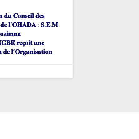
𝐧 𝐝𝐮 𝐂𝐨𝐧𝐬𝐞𝐢𝐥 𝐝𝐞𝐬
𝐬 𝐝𝐞 𝐥’𝐎𝐇𝐀𝐃𝐀 : 𝐒.𝐄.𝐌
𝐨𝐳𝐢𝐦𝐧𝐚
𝐁𝐄́ 𝐫𝐞𝐜̧𝐨𝐢𝐭 𝐮𝐧𝐞
𝐧 𝐝𝐞 𝐥’𝐎𝐫𝐠𝐚𝐧𝐢𝐬𝐚𝐭𝐢𝐨𝐧