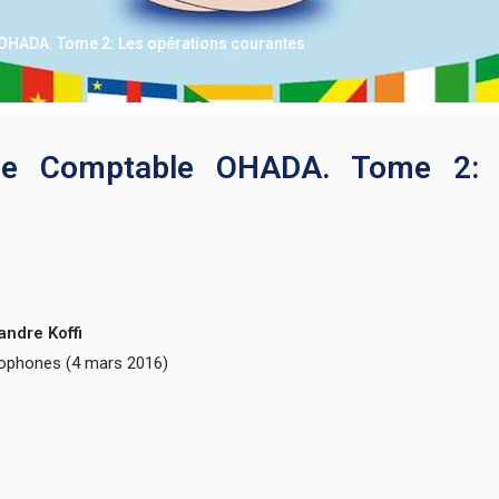
 OHADA. Tome 2: Les opérations courantes
ue Comptable OHADA. Tome 2: 
ndre Koffi
cophones (4 mars 2016)