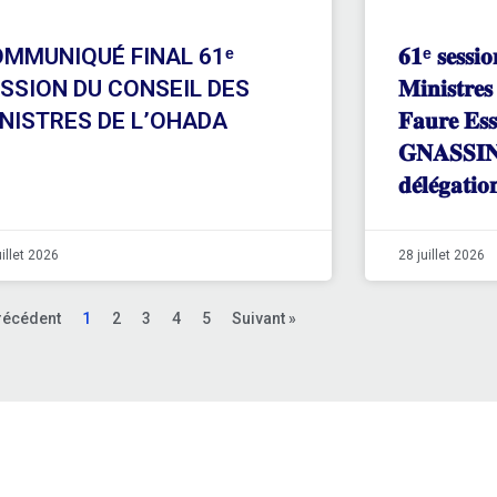
MMUNIQUÉ FINAL 61ᵉ
𝟔𝟏ᵉ 𝐬𝐞𝐬𝐬𝐢𝐨
SSION DU CONSEIL DES
𝐌𝐢𝐧𝐢𝐬𝐭𝐫
NISTRES DE L’OHADA
𝐅𝐚𝐮𝐫𝐞 𝐄𝐬
𝐆𝐍𝐀𝐒𝐒𝐈𝐍𝐆
𝐝𝐞́𝐥𝐞́𝐠𝐚𝐭𝐢
uillet 2026
28 juillet 2026
récédent
1
2
3
4
5
Suivant »