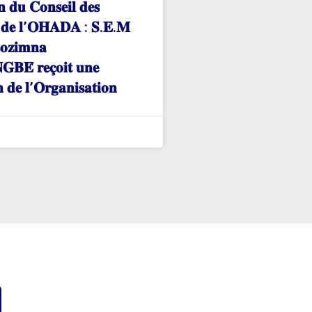
𝐧 𝐝𝐮 𝐂𝐨𝐧𝐬𝐞𝐢𝐥 𝐝𝐞𝐬
𝐬 𝐝𝐞 𝐥’𝐎𝐇𝐀𝐃𝐀 : 𝐒.𝐄.𝐌
𝐨𝐳𝐢𝐦𝐧𝐚
𝐁𝐄́ 𝐫𝐞𝐜̧𝐨𝐢𝐭 𝐮𝐧𝐞
𝐧 𝐝𝐞 𝐥’𝐎𝐫𝐠𝐚𝐧𝐢𝐬𝐚𝐭𝐢𝐨𝐧