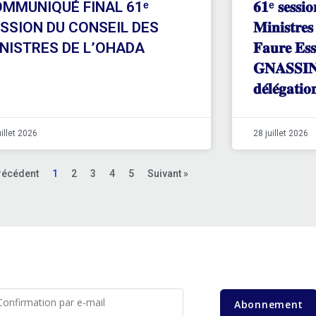
MMUNIQUÉ FINAL 61ᵉ
𝟔𝟏ᵉ 𝐬𝐞𝐬𝐬𝐢𝐨
SSION DU CONSEIL DES
𝐌𝐢𝐧𝐢𝐬𝐭𝐫
NISTRES DE L’OHADA
𝐅𝐚𝐮𝐫𝐞 𝐄𝐬
𝐆𝐍𝐀𝐒𝐒𝐈𝐍𝐆
𝐝𝐞́𝐥𝐞́𝐠𝐚𝐭𝐢
uillet 2026
28 juillet 2026
récédent
1
2
3
4
5
Suivant »
Abonnement