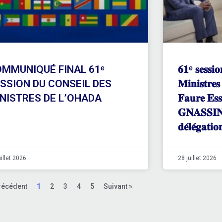
MMUNIQUÉ FINAL 61ᵉ
𝟔𝟏ᵉ 𝐬𝐞𝐬𝐬𝐢𝐨
SSION DU CONSEIL DES
𝐌𝐢𝐧𝐢𝐬𝐭𝐫
NISTRES DE L’OHADA
𝐅𝐚𝐮𝐫𝐞 𝐄𝐬
𝐆𝐍𝐀𝐒𝐒𝐈𝐍𝐆
𝐝𝐞́𝐥𝐞́𝐠𝐚𝐭𝐢
uillet 2026
28 juillet 2026
récédent
1
2
3
4
5
Suivant »