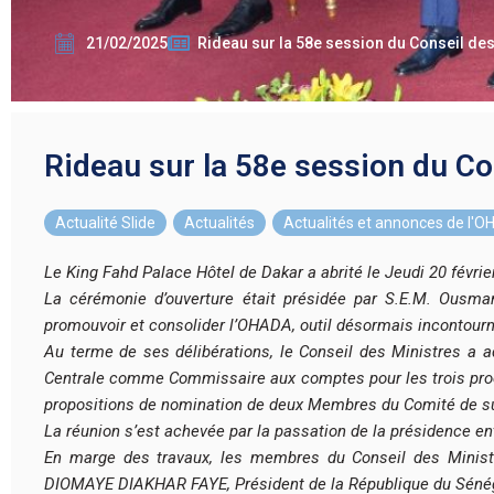
21/02/2025
Rideau sur la 58e session du Conseil de
Rideau sur la 58e session du C
Actualité Slide
,
Actualités
,
Actualités et annonces de l'
Le King Fahd Palace Hôtel de Dakar a abrité le Jeudi 20 févri
La cérémonie d’ouverture était présidée par S.E.M. Ousm
promouvoir et consolider l’OHADA, outil désormais incontourn
Au terme de ses délibérations, le Conseil des Ministres a 
Centrale comme Commissaire aux comptes pour les trois proc
propositions de nomination de deux Membres du Comité de sui
La réunion s’est achevée par la passation de la présidence e
En marge des travaux, les membres du Conseil des Minist
DIOMAYE DIAKHAR FAYE, Président de la République du Sénéga