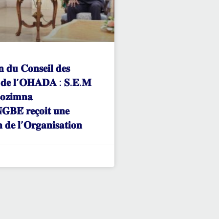
𝐧 𝐝𝐮 𝐂𝐨𝐧𝐬𝐞𝐢𝐥 𝐝𝐞𝐬
𝐬 𝐝𝐞 𝐥’𝐎𝐇𝐀𝐃𝐀 : 𝐒.𝐄.𝐌
𝐨𝐳𝐢𝐦𝐧𝐚
𝐁𝐄́ 𝐫𝐞𝐜̧𝐨𝐢𝐭 𝐮𝐧𝐞
𝐧 𝐝𝐞 𝐥’𝐎𝐫𝐠𝐚𝐧𝐢𝐬𝐚𝐭𝐢𝐨𝐧