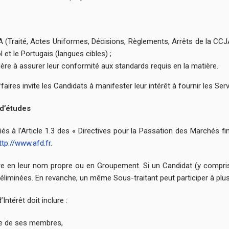
DA (Traité, Actes Uniformes, Décisions, Règlements, Arrêts de la CCJ
 et le Portugais (langues cibles) ;
ière à assurer leur conformité aux standards requis en la matière.
aires invite les Candidats à manifester leur intérêt à fournir les Ser
d’études
fiés à l’Article 1.3 des « Directives pour la Passation des Marchés f
ttp://www.afd.fr
.
re en leur nom propre ou en Groupement. Si un Candidat (y compr
 éliminées. En revanche, un même Sous-traitant peut participer à plu
ntérêt doit inclure :
le de ses membres,