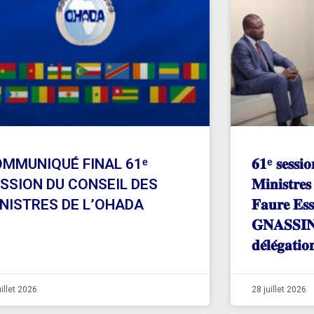
MMUNIQUÉ FINAL 61ᵉ
𝟔𝟏ᵉ 𝐬𝐞𝐬𝐬𝐢𝐨
SSION DU CONSEIL DES
𝐌𝐢𝐧𝐢𝐬𝐭𝐫
NISTRES DE L’OHADA
𝐅𝐚𝐮𝐫𝐞 𝐄𝐬
𝐆𝐍𝐀𝐒𝐒𝐈𝐍𝐆
𝐝𝐞́𝐥𝐞́𝐠𝐚𝐭𝐢
uillet 2026
28 juillet 2026