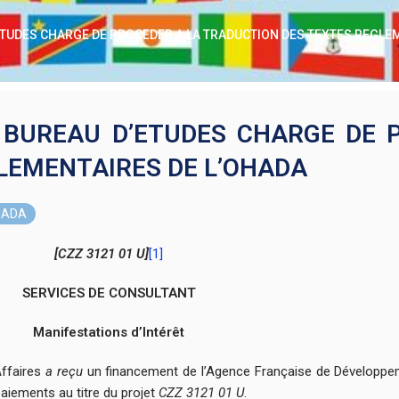
ETUDES CHARGE DE PROCEDER A LA TRADUCTION DES TEXTES REGLE
 BUREAU D’ETUDES CHARGE DE 
LEMENTAIRES DE L’OHADA
OHADA
[CZZ 3121 01 U]
[1]
SERVICES DE CONSULTANT
Manifestations d’Intérêt
Affaires
a reçu
un financement de l’Agence Française de Développem
paiements au titre du projet
CZZ 3121 01 U
.