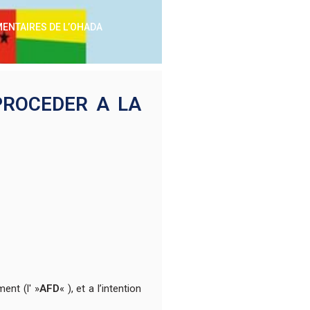
MENTAIRES DE L’OHADA
PROCEDER A LA
ent (l' »
AFD
« ), et a l’intention