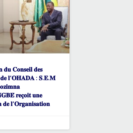
𝐧 𝐝𝐮 𝐂𝐨𝐧𝐬𝐞𝐢𝐥 𝐝𝐞𝐬
𝐬 𝐝𝐞 𝐥’𝐎𝐇𝐀𝐃𝐀 : 𝐒.𝐄.𝐌
𝐨𝐳𝐢𝐦𝐧𝐚
𝐁𝐄́ 𝐫𝐞𝐜̧𝐨𝐢𝐭 𝐮𝐧𝐞
𝐧 𝐝𝐞 𝐥’𝐎𝐫𝐠𝐚𝐧𝐢𝐬𝐚𝐭𝐢𝐨𝐧