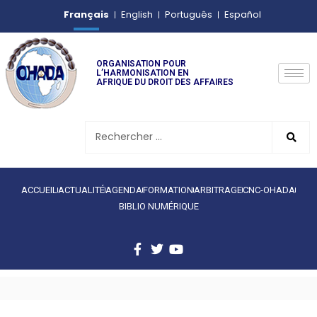
Français
English
Português
Español
ORGANISATION POUR
L’HARMONISATION EN
AFRIQUE DU DROIT DES AFFAIRES
ACCUEIL
ACTUALITÉ
AGENDA
FORMATION
ARBITRAGE
CNC-OHADA
BIBLIO NUMÉRIQUE