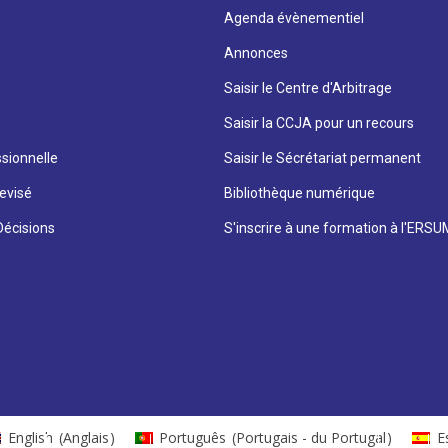
Agenda évènementiel
Annonces
Saisir le Centre d'Arbitrage
Saisir la CCJA pour un recours
sionnelle
Saisir le Sécrétariat permanent
evisé
Bibliothèque numérique
écisions
S'inscrire à une formation à l'ERS
English
(
Anglais
)
Português
(
Portugais - du Portugal
)
E