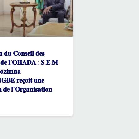
𝐧 𝐝𝐮 𝐂𝐨𝐧𝐬𝐞𝐢𝐥 𝐝𝐞𝐬
𝐬 𝐝𝐞 𝐥’𝐎𝐇𝐀𝐃𝐀 : 𝐒.𝐄.𝐌
𝐨𝐳𝐢𝐦𝐧𝐚
𝐁𝐄́ 𝐫𝐞𝐜̧𝐨𝐢𝐭 𝐮𝐧𝐞
𝐧 𝐝𝐞 𝐥’𝐎𝐫𝐠𝐚𝐧𝐢𝐬𝐚𝐭𝐢𝐨𝐧