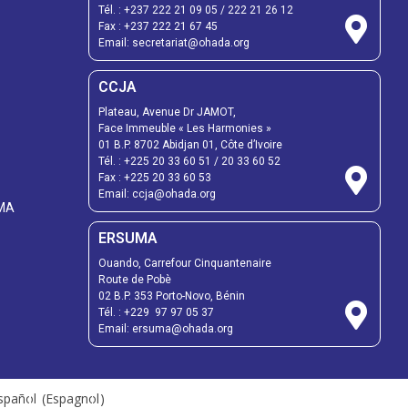
Tél. : +237 222 21 09 05 / 222 21 26 12
Fax : +237 222 21 67 45
Email: secretariat@ohada.org
CCJA
Plateau, Avenue Dr JAMOT,
Face Immeuble « Les Harmonies »
01 B.P. 8702 Abidjan 01, Côte d’Ivoire
Tél. : +225 20 33 60 51 / 20 33 60 52
Fax : +225 20 33 60 53
Email: ccja@ohada.org
UMA
ERSUMA
Ouando, Carrefour Cinquantenaire
Route de Pobè
02 B.P. 353 Porto-Novo, Bénin
Tél. : +229 97 97 05 37
Email: ersuma@ohada.org
spañol
(
Espagnol
)