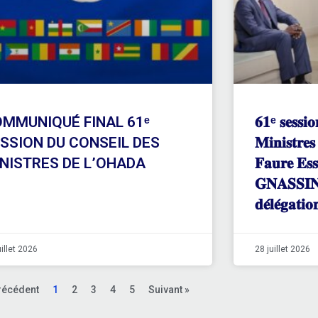
MMUNIQUÉ FINAL 61ᵉ
𝟔𝟏ᵉ 𝐬𝐞𝐬𝐬𝐢𝐨
SSION DU CONSEIL DES
𝐌𝐢𝐧𝐢𝐬𝐭𝐫
NISTRES DE L’OHADA
𝐅𝐚𝐮𝐫𝐞 𝐄𝐬
𝐆𝐍𝐀𝐒𝐒𝐈𝐍𝐆
𝐝𝐞́𝐥𝐞́𝐠𝐚𝐭𝐢
uillet 2026
28 juillet 2026
récédent
1
2
3
4
5
Suivant »