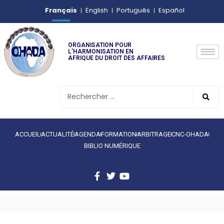
Français
English
Português
Español
ORGANISATION POUR
L’HARMONISATION EN
AFRIQUE DU DROIT DES AFFAIRES
ACCUEIL
ACTUALITÉ
AGENDA
FORMATION
ARBITRAGE
CNC-OHADA
BIBLIO NUMÉRIQUE