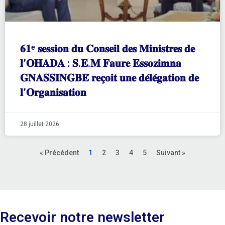
𝟔𝟏ᵉ 𝐬𝐞𝐬𝐬𝐢𝐨𝐧 𝐝𝐮 𝐂𝐨𝐧𝐬𝐞𝐢𝐥 𝐝𝐞𝐬 𝐌𝐢𝐧𝐢𝐬𝐭𝐫𝐞𝐬 𝐝𝐞
𝐥’𝐎𝐇𝐀𝐃𝐀 : 𝐒.𝐄.𝐌 𝐅𝐚𝐮𝐫𝐞 𝐄𝐬𝐬𝐨𝐳𝐢𝐦𝐧𝐚
𝐆𝐍𝐀𝐒𝐒𝐈𝐍𝐆𝐁𝐄́ 𝐫𝐞𝐜̧𝐨𝐢𝐭 𝐮𝐧𝐞 𝐝𝐞́𝐥𝐞́𝐠𝐚𝐭𝐢𝐨𝐧 𝐝𝐞
𝐥’𝐎𝐫𝐠𝐚𝐧𝐢𝐬𝐚𝐭𝐢𝐨𝐧
28 juillet 2026
« Précédent
1
2
3
4
5
Suivant »
Recevoir notre newsletter